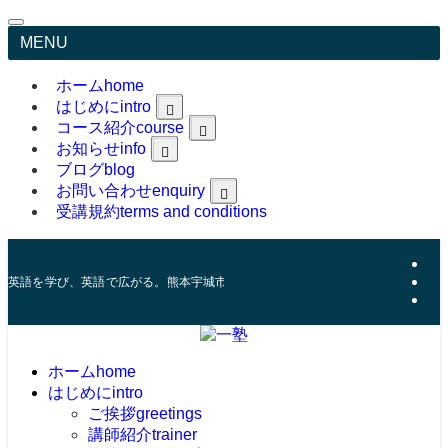
MENU
ホーム
home
はじめに
intro
コース紹介
course
greetings
trainer
お知らせ
info
feature
ブログ
blog
お問い合わせ
enquiry
受講規約
terms and conditions
Online Classroom Material
英語を学び、英語で広がる。熊本宇城市にある英語コーチング塾。
ホーム
home
はじめに
intro
ご挨拶
greetings
講師紹介
trainer