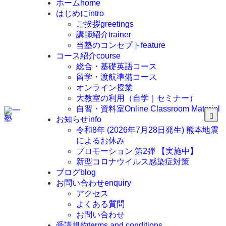
ホーム
home
はじめに
intro
ご挨拶
greetings
講師紹介
trainer
当塾のコンセプト
feature
コース紹介
course
総合・基礎英語コース
留学・渡航準備コース
オンライン授業
大教室の利用（自学｜セミナー）
自習・資料室
Online Classroom Material
お知らせ
info
令和8年 (2026年7月28日発生) 熊本地震
によるお休み
プロモーション 第2弾 【実施中】
新型コロナウイルス感染症対策
ブログ
blog
お問い合わせ
enquiry
アクセス
よくある質問
お問い合わせ
受講規約
terms and conditions