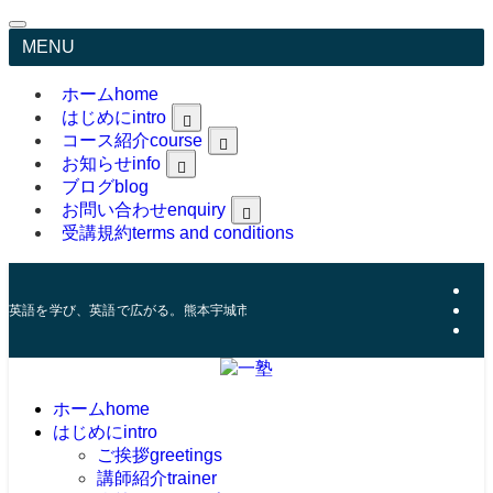
MENU
ホーム
home
はじめに
intro
コース紹介
course
greetings
trainer
お知らせ
info
feature
ブログ
blog
お問い合わせ
enquiry
受講規約
terms and conditions
Online Classroom Material
英語を学び、英語で広がる。熊本宇城市にある英語コーチング塾。
ホーム
home
はじめに
intro
ご挨拶
greetings
講師紹介
trainer