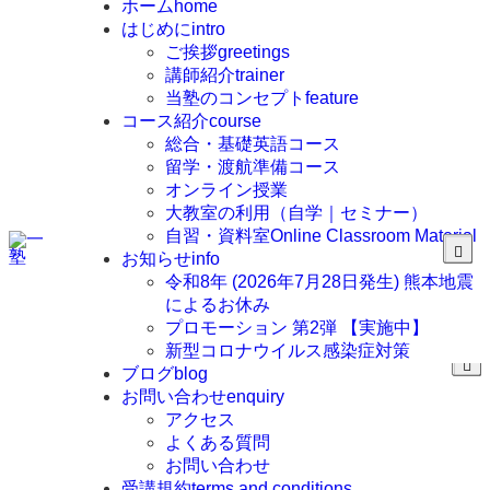
ホーム
home
はじめに
intro
ご挨拶
greetings
講師紹介
trainer
当塾のコンセプト
feature
コース紹介
course
総合・基礎英語コース
留学・渡航準備コース
オンライン授業
大教室の利用（自学｜セミナー）
自習・資料室
Online Classroom Material
お知らせ
info
令和8年 (2026年7月28日発生) 熊本地震
によるお休み
プロモーション 第2弾 【実施中】
新型コロナウイルス感染症対策
ブログ
blog
お問い合わせ
enquiry
アクセス
よくある質問
お問い合わせ
受講規約
terms and conditions