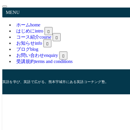
MENU
ホーム
home
はじめに
intro
コース紹介
course
greetings
trainer
お知らせ
info
feature
ブログ
blog
お問い合わせ
enquiry
受講規約
terms and conditions
Online Classroom Material
英語を学び、英語で広がる。熊本宇城市にある英語コーチング塾。