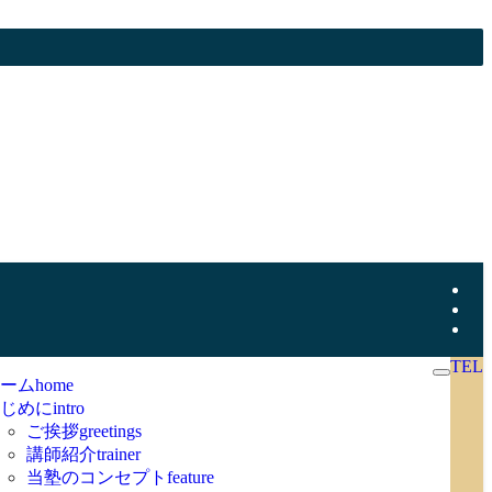
TEL
ーム
home
じめに
intro
ご挨拶
greetings
講師紹介
trainer
当塾のコンセプト
feature