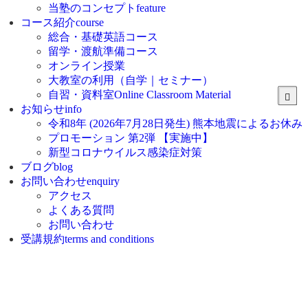
当塾のコンセプト
feature
コース紹介
course
総合・基礎英語コース
留学・渡航準備コース
オンライン授業
大教室の利用（自学｜セミナー）
自習・資料室
Online Classroom Material
お知らせ
info
令和8年 (2026年7月28日発生) 熊本地震によるお休み
プロモーション 第2弾 【実施中】
新型コロナウイルス感染症対策
ブログ
blog
お問い合わせ
enquiry
アクセス
よくある質問
お問い合わせ
受講規約
terms and conditions