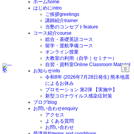
ホーム
home
はじめに
intro
ご挨拶
greetings
講師紹介
trainer
当塾のコンセプト
feature
コース紹介
course
総合・基礎英語コース
留学・渡航準備コース
オンライン授業
大教室の利用（自学｜セミナー）
自習・資料室
Online Classroom Material
お知らせ
info
令和8年 (2026年7月28日発生) 熊本地震
によるお休み
プロモーション 第2弾 【実施中】
新型コロナウイルス感染症対策
ブログ
blog
お問い合わせ
enquiry
アクセス
よくある質問
お問い合わせ
受講規約
terms and conditions