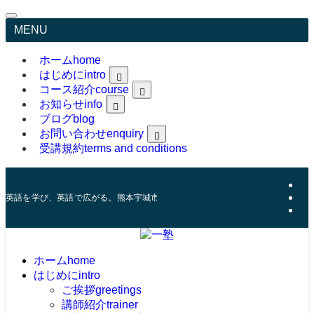
MENU
ホーム
home
はじめに
intro
コース紹介
course
greetings
trainer
お知らせ
info
feature
ブログ
blog
お問い合わせ
enquiry
受講規約
terms and conditions
Online Classroom Material
英語を学び、英語で広がる。熊本宇城市にある英語コーチング塾。
ホーム
home
はじめに
intro
ご挨拶
greetings
講師紹介
trainer