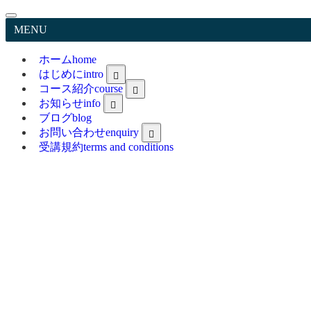
MENU
ホーム
home
はじめに
intro
コース紹介
course
greetings
trainer
お知らせ
info
feature
ブログ
blog
お問い合わせ
enquiry
受講規約
terms and conditions
Online Classroom Material