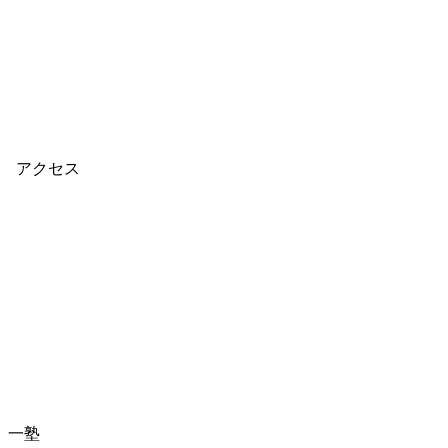
the outside appearence (2)
2021
3/25
2021年3月25日
アクセス
一塾