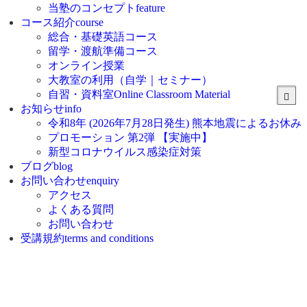
当塾のコンセプト
feature
コース紹介
course
総合・基礎英語コース
留学・渡航準備コース
オンライン授業
大教室の利用（自学｜セミナー）
自習・資料室
Online Classroom Material
お知らせ
info
令和8年 (2026年7月28日発生) 熊本地震によるお休み
プロモーション 第2弾 【実施中】
新型コロナウイルス感染症対策
ブログ
blog
お問い合わせ
enquiry
アクセス
よくある質問
お問い合わせ
受講規約
terms and conditions