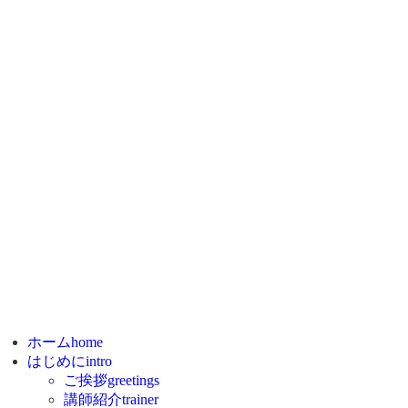
ース紹介
course
総合・基礎英語コース
留学・渡航準備コース
オンライン授業
大教室の利用（自学｜セミナー）
自習・資料室
Online Classroom Material
知らせ
info
令和8年 (2026年7月28日発生) 熊本地震によるお休み
プロモーション 第2弾 【実施中】
新型コロナウイルス感染症対策
ログ
blog
問い合わせ
enquiry
アクセス
よくある質問
お問い合わせ
講規約
terms and conditions
ホーム
home
はじめに
intro
ご挨拶
greetings
講師紹介
trainer