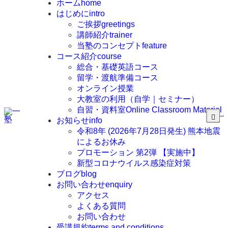
ホーム
home
はじめに
intro
ご挨拶
greetings
講師紹介
trainer
当塾のコンセプト
feature
コース紹介
course
総合・基礎英語コース
留学・渡航準備コース
オンライン授業
大教室の利用（自学｜セミナー）
自習・資料室
Online Classroom Material
お知らせ
info
令和8年 (2026年7月28日発生) 熊本地震
によるお休み
プロモーション 第2弾 【実施中】
新型コロナウイルス感染症対策
ブログ
blog
お問い合わせ
enquiry
アクセス
よくある質問
お問い合わせ
受講規約
terms and conditions