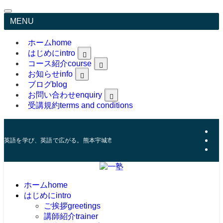
MENU
ホーム
home
はじめに
intro
コース紹介
course
greetings
trainer
お知らせ
info
feature
ブログ
blog
お問い合わせ
enquiry
受講規約
terms and conditions
Online Classroom Material
英語を学び、英語で広がる。熊本宇城市にある英語コーチング塾。
ホーム
home
はじめに
intro
ご挨拶
greetings
講師紹介
trainer