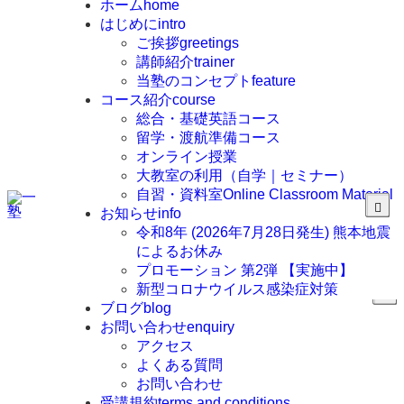
ホーム
home
はじめに
intro
ご挨拶
greetings
講師紹介
trainer
当塾のコンセプト
feature
コース紹介
course
総合・基礎英語コース
留学・渡航準備コース
オンライン授業
大教室の利用（自学｜セミナー）
自習・資料室
Online Classroom Material
お知らせ
info
令和8年 (2026年7月28日発生) 熊本地震
によるお休み
プロモーション 第2弾 【実施中】
新型コロナウイルス感染症対策
ブログ
blog
お問い合わせ
enquiry
アクセス
よくある質問
お問い合わせ
受講規約
terms and conditions