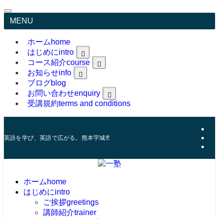
MENU
ホーム
home
はじめに
intro
コース紹介
course
greetings
trainer
お知らせ
info
feature
ブログ
blog
お問い合わせ
enquiry
受講規約
terms and conditions
Online Classroom Material
英語を学び、英語で広がる。熊本宇城市にある英語コーチング塾。
ホーム
home
はじめに
intro
ご挨拶
greetings
講師紹介
trainer