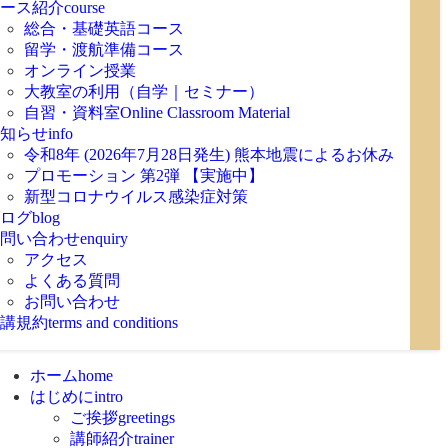
ース紹介
course
総合・基礎英語コース
留学・渡航準備コース
オンライン授業
大教室の利用（自学｜セミナー）
自習・資料室
Online Classroom Material
知らせ
info
令和8年 (2026年7月28日発生) 熊本地震によるお休み
プロモーション 第2弾 【実施中】
新型コロナウイルス感染症対策
ログ
blog
問い合わせ
enquiry
アクセス
よくある質問
お問い合わせ
講規約
terms and conditions
ホーム
home
はじめに
intro
ご挨拶
greetings
講師紹介
trainer