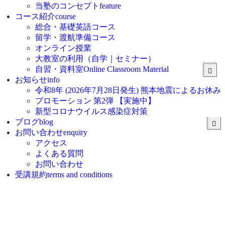
当塾のコンセプト
feature
コース紹介
course
総合・基礎英語コース
留学・渡航準備コース
オンライン授業
大教室の利用（自学｜セミナー）
自習・資料室
Online Classroom Material
お知らせ
info
令和8年 (2026年7月28日発生) 熊本地震によるお休み
プロモーション 第2弾 【実施中】
新型コロナウイルス感染症対策
ブログ
blog
お問い合わせ
enquiry
アクセス
よくある質問
お問い合わせ
受講規約
terms and conditions