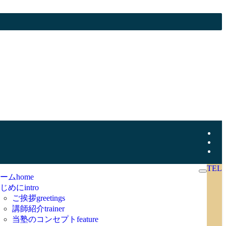
TEL
ーム
home
じめに
intro
ご挨拶
greetings
講師紹介
trainer
当塾のコンセプト
feature