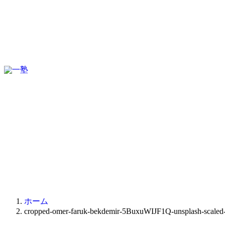
ホーム
cropped-omer-faruk-bekdemir-5BuxuWIJF1Q-unsplash-scaled-