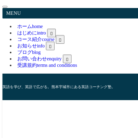
MENU
ホーム
home
はじめに
intro
コース紹介
course
greetings
trainer
お知らせ
info
feature
ブログ
blog
お問い合わせ
enquiry
受講規約
terms and conditions
Online Classroom Material
英語を学び、英語で広がる。熊本宇城市にある英語コーチング塾。