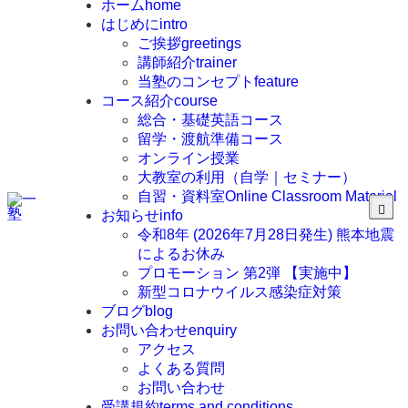
ホーム
home
はじめに
intro
ご挨拶
greetings
講師紹介
trainer
当塾のコンセプト
feature
コース紹介
course
総合・基礎英語コース
留学・渡航準備コース
オンライン授業
大教室の利用（自学｜セミナー）
自習・資料室
Online Classroom Material
お知らせ
info
令和8年 (2026年7月28日発生) 熊本地震
によるお休み
プロモーション 第2弾 【実施中】
新型コロナウイルス感染症対策
ブログ
blog
お問い合わせ
enquiry
アクセス
よくある質問
お問い合わせ
受講規約
terms and conditions