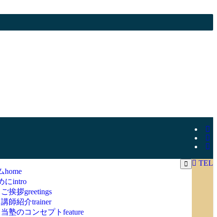
TEL
ム
home
めに
intro
ご挨拶
greetings
講師紹介
trainer
当塾のコンセプト
feature