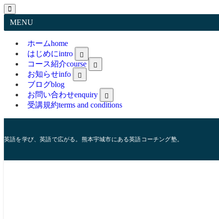
MENU
ホーム
home
はじめに
intro
コース紹介
course
greetings
trainer
お知らせ
info
feature
ブログ
blog
お問い合わせ
enquiry
受講規約
terms and conditions
Online Classroom Material
英語を学び、英語で広がる。熊本宇城市にある英語コーチング塾。