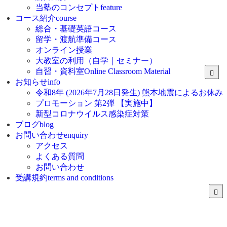
当塾のコンセプト
feature
コース紹介
course
総合・基礎英語コース
留学・渡航準備コース
オンライン授業
大教室の利用（自学｜セミナー）
自習・資料室
Online Classroom Material
お知らせ
info
令和8年 (2026年7月28日発生) 熊本地震によるお休み
プロモーション 第2弾 【実施中】
新型コロナウイルス感染症対策
ブログ
blog
お問い合わせ
enquiry
アクセス
よくある質問
お問い合わせ
受講規約
terms and conditions