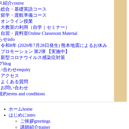
ス紹介
course
総合・基礎英語コース
留学・渡航準備コース
オンライン授業
大教室の利用（自学｜セミナー）
自習・資料室
Online Classroom Material
らせ
info
令和8年 (2026年7月28日発生) 熊本地震によるお休み
プロモーション 第2弾 【実施中】
新型コロナウイルス感染症対策
グ
blog
い合わせ
enquiry
アクセス
よくある質問
お問い合わせ
規約
terms and conditions
ホーム
home
はじめに
intro
ご挨拶
greetings
講師紹介
trainer