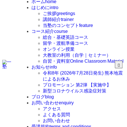
ホーム
home
はじめに
intro
ご挨拶
greetings
講師紹介
trainer
当塾のコンセプト
feature
コース紹介
course
総合・基礎英語コース
留学・渡航準備コース
オンライン授業
大教室の利用（自学｜セミナー）
自習・資料室
Online Classroom Material
お知らせ
info
令和8年 (2026年7月28日発生) 熊本地震
によるお休み
プロモーション 第2弾 【実施中】
新型コロナウイルス感染症対策
ブログ
blog
お問い合わせ
enquiry
アクセス
よくある質問
お問い合わせ
受講規約
terms and conditions